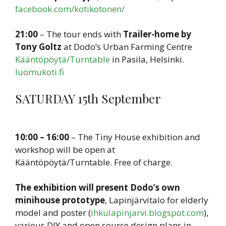
facebook.com/kotikotonen/
21:00
– The tour ends with
Trailer-home by
Tony Goltz
at Dodo’s Urban Farming Centre
Kääntöpöytä/Turntable
in Pasila, Helsinki.
luomukoti.fi
SATURDAY 15th September
10:00 – 16:00
– The Tiny House exhibition and
workshop will be open at
Kääntöpöytä/Turntable. Free of charge.
The exhibition will present Dodo’s own
minihouse prototype
, Lapinjärvitalo for elderly
model and poster (
ihkulapinjarvi.blogspot.com
),
various DIY and open source design plans in