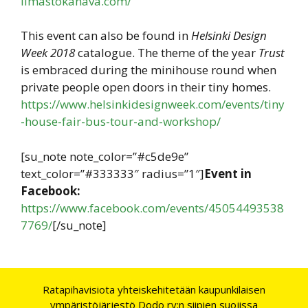
ilmastokanava.com/
This event can also be found in
Helsinki Design
Week 2018
catalogue. The theme of the year
Trust
is embraced during the minihouse round when
private people open doors in their tiny homes.
https://www.helsinkidesignweek.com/events/tiny
-house-fair-bus-tour-and-workshop/
[su_note note_color=”#c5de9e”
text_color=”#333333″ radius=”1″]
Event in
Facebook:
https://www.facebook.com/events/45054493538
7769/
[/su_note]
Ratapihavisiota yhteiskehitetään kaupunkilaisen
ympäristöjärjestö
Dodo ry
:n siipien suojissa