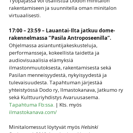
Työpajassa voi osallistua Dodon minitalon
rakentamiseen ja suunnitella oman minitalon
virtuaalisesti.
17:00 – 23:59
– Lauantai-Ilta jatkuu dome-
rakennelmassa ”Pasila Antroposeenilla”.
Ohjelmassa asiantuntijakeskusteluja,
performansseja, kokeellista taidetta ja
audiovisuaalisia elämyksiä
ilmastonmuutoksesta, rakentamisesta sekä
Pasilan menneisyydestä, nykyisyydestä ja
tulevaisuudesta. Tapahtuman järjestää
yhteistyössä Dodo ry, Ilmastokanava, Jatkumo ry
sekä Kulttuuriyhdistys Avaruusasema.
Tapahtuma Fb:ssa.
| Kts. myös
ilmastokanava.com/
Minitalomessut löytyvät myös
Helsinki