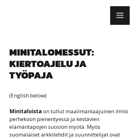
Siirry
sisältöön
VAL
MINITALOMESSUT:
KIERTOAJELU JA
TYÖPAJA
(English below)
Minitaloista
on tullut maailmanlaajuinen ilmiö
perhekoon pienentyessä ja kestävien
elämäntapojen suosion myötä. Myös
suomalaiset arkkitehdit ja suunnittelijat ovat