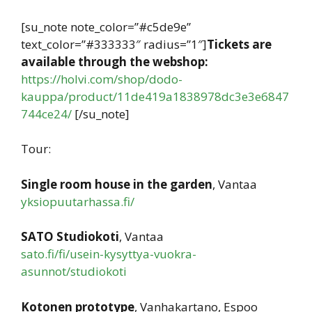
[su_note note_color=”#c5de9e”
text_color=”#333333″ radius=”1″]
Tickets are
available through the webshop:
https://holvi.com/shop/dodo-
kauppa/product/11de419a1838978dc3e3e6847
744ce24/
[/su_note]
Tour:
Single room house in the garden
, Vantaa
yksiopuutarhassa.fi/
SATO Studiokoti
, Vantaa
sato.fi/fi/usein-kysyttya-vuokra-
asunnot/studiokoti
Kotonen prototype
, Vanhakartano, Espoo