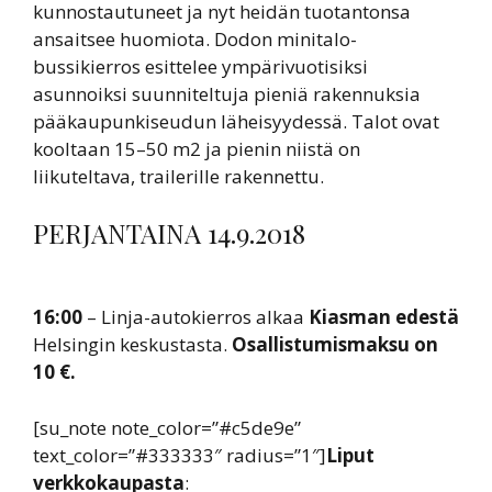
kunnostautuneet ja nyt heidän tuotantonsa
ansaitsee huomiota. Dodon minitalo-
bussikierros esittelee ympärivuotisiksi
asunnoiksi suunniteltuja pieniä rakennuksia
pääkaupunkiseudun läheisyydessä. Talot ovat
kooltaan 15–50 m2 ja pienin niistä on
liikuteltava, trailerille rakennettu.
PERJANTAINA 14.9.2018
16:00
– Linja-autokierros alkaa
Kiasman edestä
Helsingin keskustasta.
Osallistumismaksu on
10 €.
[su_note note_color=”#c5de9e”
text_color=”#333333″ radius=”1″]
Liput
verkkokaupasta
: