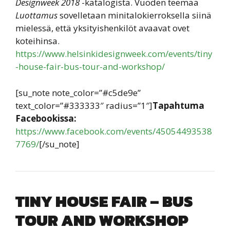
Designweek 2018
-katalogista. Vuoden teemaa
Luottamus
sovelletaan minitalokierroksella siinä
mielessä, että yksityishenkilöt avaavat ovet
koteihinsa.
https://www.helsinkidesignweek.com/events/tiny
-house-fair-bus-tour-and-workshop/
[su_note note_color=”#c5de9e”
text_color=”#333333″ radius=”1″]
Tapahtuma
Facebookissa:
https://www.facebook.com/events/45054493538
7769/
[/su_note]
TINY HOUSE FAIR – BUS
TOUR AND WORKSHOP