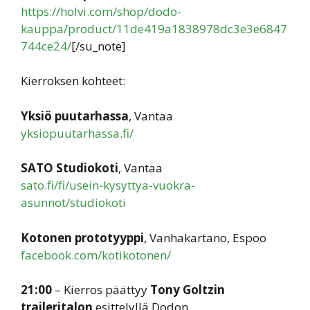
https://holvi.com/shop/dodo-
kauppa/product/11de419a1838978dc3e3e6847
744ce24/
[/su_note]
Kierroksen kohteet:
Yksiö puutarhassa
, Vantaa
yksiopuutarhassa.fi/
SATO Studiokoti
, Vantaa
sato.fi/fi/usein-kysyttya-vuokra-
asunnot/studiokoti
Kotonen prototyyppi
, Vanhakartano, Espoo
facebook.com/kotikotonen/
21:00
– Kierros päättyy
Tony Goltzin
traileritalon
esittelyllä Dodon